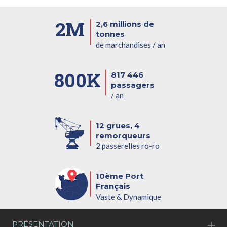
2M
2,6 millions de
tonnes
de marchandises / an
800K
817 446
passagers
/ an
12 grues, 4
remorqueurs
2 passerelles ro-ro
10ème Port
Français
Vaste & Dynamique
PRÉSENTATION