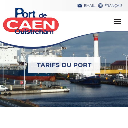


EMAIL
FRANÇAIS
TARIFS DU PORT