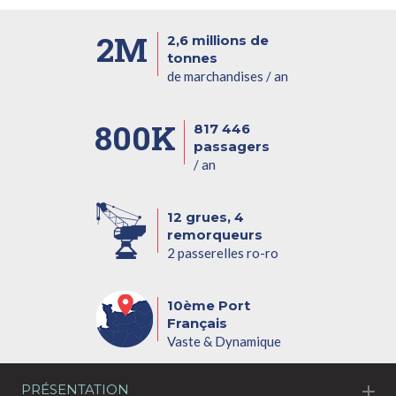
2M
2,6 millions de
tonnes
de marchandises / an
800K
817 446
passagers
/ an
12 grues, 4
remorqueurs
2 passerelles ro-ro
10ème Port
Français
Vaste & Dynamique
PRÉSENTATION