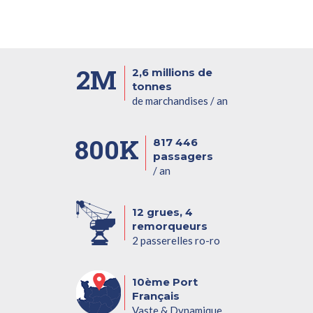
2M
2,6 millions de
tonnes
de marchandises / an
800K
817 446
passagers
/ an
12 grues, 4
remorqueurs
2 passerelles ro-ro
10ème Port
Français
Vaste & Dynamique