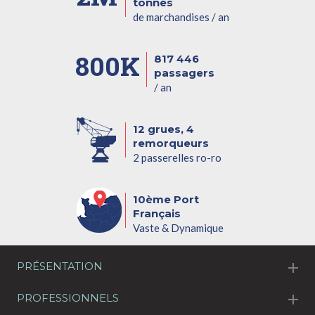
tonnes
de marchandises / an
800K
817 446
passagers
/ an
12 grues, 4
remorqueurs
2 passerelles ro-ro
10ème Port
Français
Vaste & Dynamique
PRÉSENTATION
PROFESSIONNELS