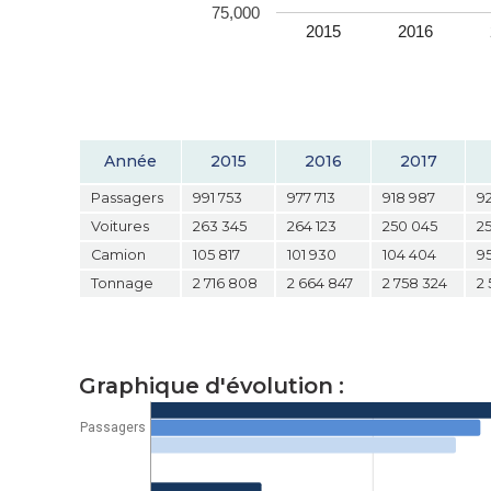
75,000
2015
2016
Année
2015
2016
2017
Passagers
991 753
977 713
918 987
9
Voitures
263 345
264 123
250 045
2
Camion
105 817
101 930
104 404
95
Tonnage
2 716 808
2 664 847
2 758 324
2
Graphique d'évolution :
Passagers