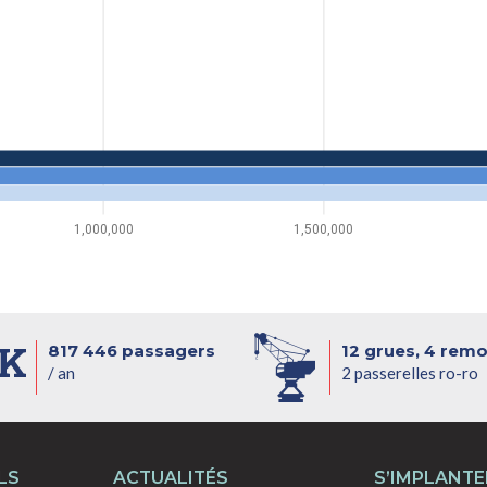
1,000,000
1,500,000
0K
817 446 passagers
12 grues, 4 rem
/ an
2 passerelles ro-ro
LS
ACTUALITÉS
S’IMPLANTE