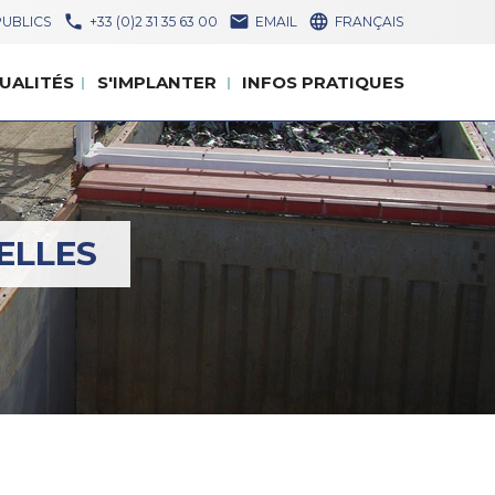



UBLICS
+33 (0)2 31 35 63 00
EMAIL
FRANÇAIS
UALITÉS
S'IMPLANTER
INFOS PRATIQUES
UALITÉS
S'IMPLANTER
INFOS PRATIQUES
ELLES