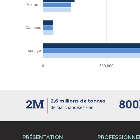
Voitures
Camions
Tonnage
0
500,000
2M
80
2,6 millions de tonnes
de marchandises / an
PRÉSENTATION
PROFESSIONNE