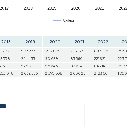
2017
2018
2019
2020
2021
202
Valeur
2018
2019
2020
2021
2022
2
21 702
902 277
298 805
256 523
687 770
742 9
53 778
244 455
90 639
85 560
221 921
223 
 133
97 901
96 646
87 634
84 214
78 3
 553 048
2 632 535
2 379 598
2 030 251
2 123 504
1 99