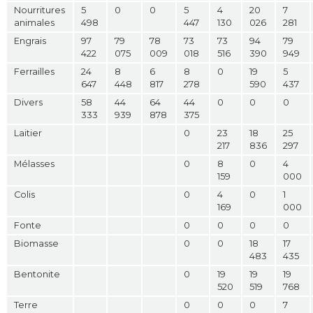
Nourritures
5
0
0
5
4
20
7
animales
498
447
130
026
281
Engrais
97
79
78
73
73
94
79
422
075
009
018
516
390
949
Ferrailles
24
8
6
8
0
19
5
647
448
817
278
590
437
Divers
58
44
64
44
0
0
0
333
939
878
375
Laitier
0
23
18
25
217
836
297
Mélasses
0
8
0
4
159
000
Colis
0
4
0
1
169
000
Fonte
0
0
0
0
Biomasse
0
0
18
17
483
435
Bentonite
0
19
19
19
520
519
768
Terre
0
0
0
7