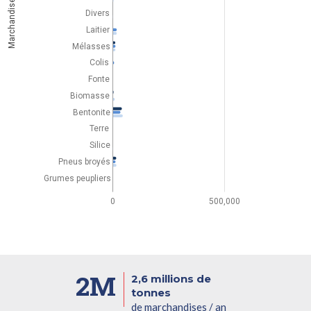
Marchandises
Divers
Laitier
Mélasses
Colis
Fonte
Biomasse
Bentonite
Terre
Silice
Pneus broyés
Grumes peupliers
0
500,000
2M
2,6 millions de
tonnes
de marchandises / an