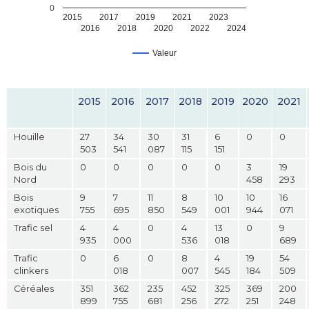
0
2015
2017
2019
2021
2023
2016
2018
2020
2022
2024
Valeur
2015
2016
2017
2018
2019
2020
2021
Houille
27
34
30
31
6
0
0
503
541
087
115
151
Bois du
0
0
0
0
0
3
19
Nord
458
293
Bois
9
7
11
8
10
10
16
exotiques
755
695
850
549
001
944
071
Trafic sel
4
4
0
4
13
0
9
935
000
536
018
689
Trafic
0
6
0
8
4
19
54
clinkers
018
007
545
184
509
Céréales
351
362
235
452
325
369
200
899
755
681
256
272
251
248