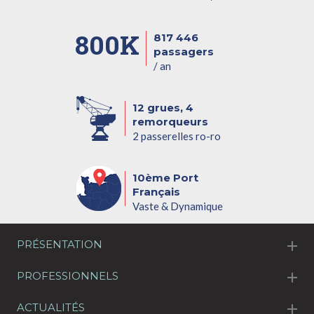
800K
817 446
passagers
/ an
12 grues, 4
remorqueurs
2 passerelles ro-ro
10ème Port
Français
Vaste & Dynamique
PRÉSENTATION
PROFESSIONNELS
ACTUALITÉS