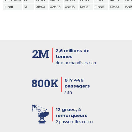
lundi
31
01h00
02h45
04h15
10h15
11h45
13h30
15h1
2M
2,6 millions de
tonnes
de marchandises / an
800K
817 446
passagers
/ an
12 grues, 4
remorqueurs
2 passerelles ro-ro