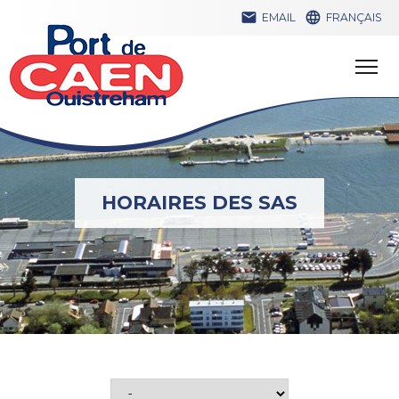


EMAIL
FRANÇAIS
HORAIRES DES SAS