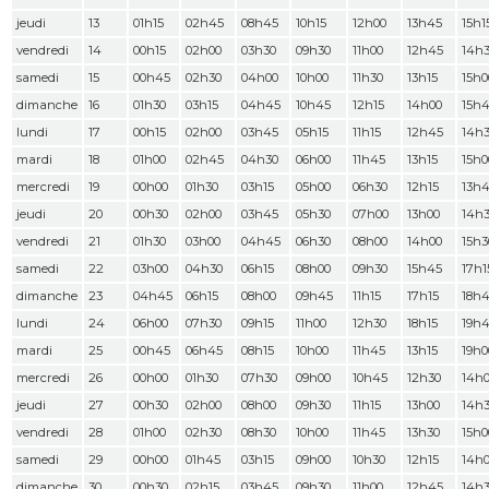
jeudi
13
01h15
02h45
08h45
10h15
12h00
13h45
15h1
vendredi
14
00h15
02h00
03h30
09h30
11h00
12h45
14h
samedi
15
00h45
02h30
04h00
10h00
11h30
13h15
15h0
dimanche
16
01h30
03h15
04h45
10h45
12h15
14h00
15h
lundi
17
00h15
02h00
03h45
05h15
11h15
12h45
14h
mardi
18
01h00
02h45
04h30
06h00
11h45
13h15
15h0
mercredi
19
00h00
01h30
03h15
05h00
06h30
12h15
13h
jeudi
20
00h30
02h00
03h45
05h30
07h00
13h00
14h
vendredi
21
01h30
03h00
04h45
06h30
08h00
14h00
15h3
samedi
22
03h00
04h30
06h15
08h00
09h30
15h45
17h1
dimanche
23
04h45
06h15
08h00
09h45
11h15
17h15
18h
lundi
24
06h00
07h30
09h15
11h00
12h30
18h15
19h
mardi
25
00h45
06h45
08h15
10h00
11h45
13h15
19h0
mercredi
26
00h00
01h30
07h30
09h00
10h45
12h30
14h
jeudi
27
00h30
02h00
08h00
09h30
11h15
13h00
14h
vendredi
28
01h00
02h30
08h30
10h00
11h45
13h30
15h0
samedi
29
00h00
01h45
03h15
09h00
10h30
12h15
14h
dimanche
30
00h30
02h15
03h45
09h30
11h00
12h45
14h