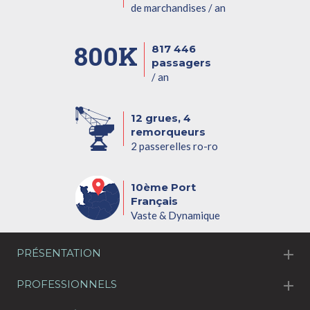
de marchandises / an
800K
817 446
passagers
/ an
12 grues, 4
remorqueurs
2 passerelles ro-ro
10ème Port
Français
Vaste & Dynamique
PRÉSENTATION
PROFESSIONNELS