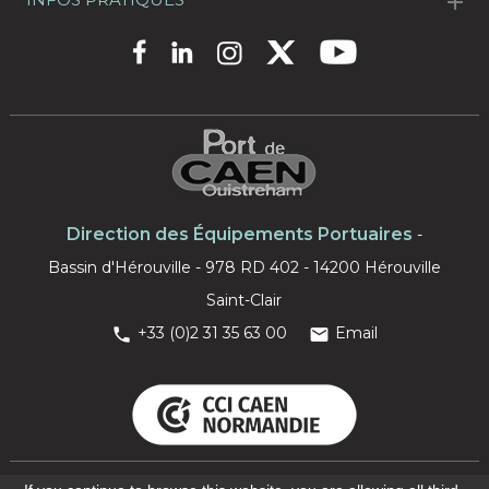
Direction des Équipements Portuaires
-
Bassin d'Hérouville - 978 RD 402 - 14200 Hérouville
Saint-Clair
+33 (0)2 31 35 63 00
Email


Mentions Légales
-
Création site internet
:
Agence digitale