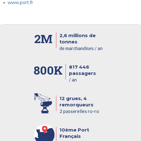
www.port.fr
2M
2,6 millions de
tonnes
de marchandises / an
800K
817 446
passagers
/ an
12 grues, 4
remorqueurs
2 passerelles ro-ro
10ème Port
Français