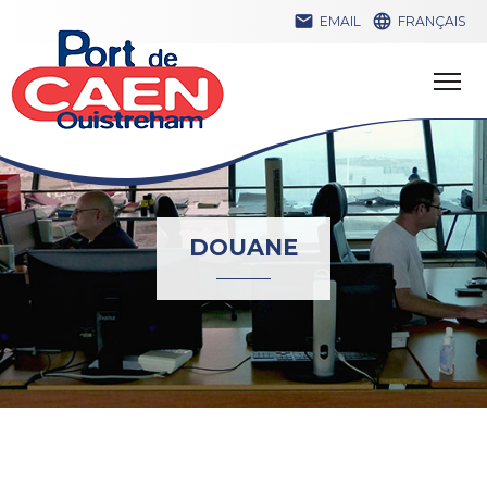


EMAIL
FRANÇAIS
DOUANE