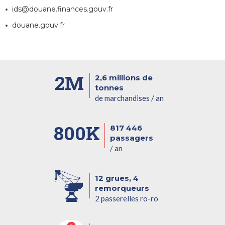
ids@douane.finances.gouv.fr
douane.gouv.fr
2M
2,6 millions de
tonnes
de marchandises / an
800K
817 446
passagers
/ an
12 grues, 4
remorqueurs
2 passerelles ro-ro