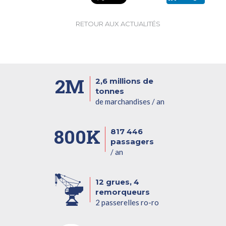
RETOUR AUX ACTUALITÉS
2M
2,6 millions de
tonnes
de marchandises / an
800K
817 446
passagers
/ an
12 grues, 4
remorqueurs
2 passerelles ro-ro