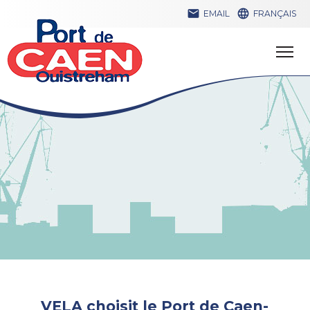


EMAIL
FRANÇAIS
VELA choisit le Port de Caen-