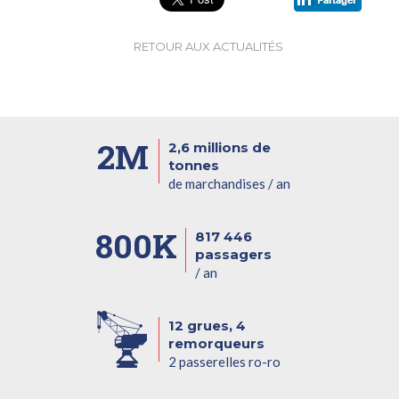
RETOUR AUX ACTUALITÉS
2M
2,6 millions de
tonnes
de marchandises / an
800K
817 446
passagers
/ an
12 grues, 4
remorqueurs
2 passerelles ro-ro